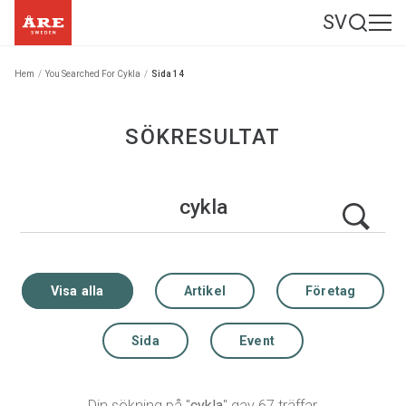
SV
Hem
/
You Searched For Cykla
/
Sida 14
SÖKRESULTAT
Visa alla
Artikel
Företag
Sida
Event
Din sökning på "
cykla
" gav 67 träffar