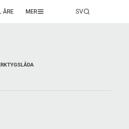
SV
L ÅRE
MER
VERKTYGSLÅDA