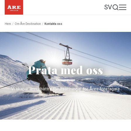
SV
Hem
/
Om Åre Destination
/
Kontakta oss
Prata med oss
Vi skapar ännu bättre förutsättningar för Åres företagare