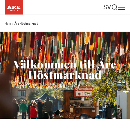
SV
Hem
/
Åre Höstmarknad
Välkommen till Åre
Höstmarknad