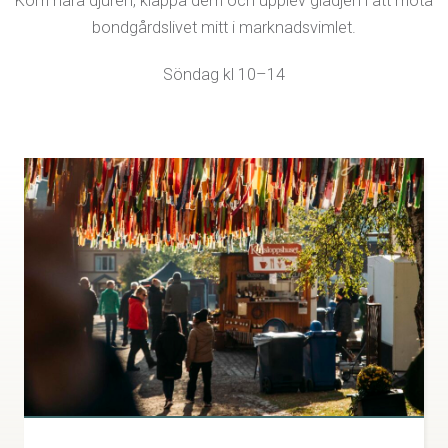
Kom nära djuren, klappa dem och upplev glädjen i att möta
bondgårdslivet mitt i marknadsvimlet.
Söndag kl 10–14