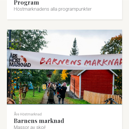
Program
Höstmarknadens alla programpunkter
Åre Höstmarknad
Barnens marknad
Massor av skoj!