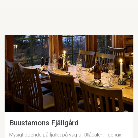
Buustamons Fjällgård
Mysigt boende på fjället på väg till Ullådalen, i genuin