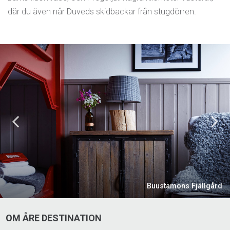
där du även når Duveds skidbackar från stugdörren.
Åre Bed & Breakfast
Mysigt B&B med skön atmosfär – personligt inredda
rum och alltid nygräddat frukostbröd. Gångavstånd till
både byn och backen.
Åre Bed & Breakfast, Tottvägen 12, Åre
0647-511 40
Buustamons Fjällgård
arebb.se
OM ÅRE DESTINATION
hej@arebb.se