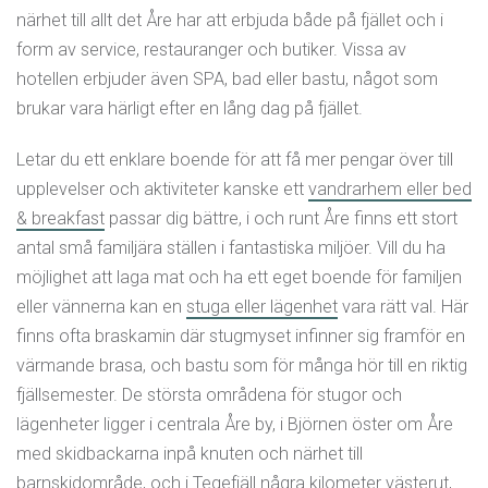
0647-120 00
närhet till allt det Åre har att erbjuda både på fjället och i
form av service, restauranger och butiker. Vissa av
holidayclubresorts.com/sv
hotellen erbjuder även SPA, bad eller bastu, något som
brukar vara härligt efter en lång dag på fjället.
info.are@holidayclub.se
Letar du ett enklare boende för att få mer pengar över till
Besök på Facebook
upplevelser och aktiviteter kanske ett
vandrarhem eller bed
& breakfast
passar dig bättre, i och runt Åre finns ett stort
Besök på Instagram
antal små familjära ställen i fantastiska miljöer. Vill du ha
möjlighet att laga mat och ha ett eget boende för familjen
eller vännerna kan en
stuga eller lägenhet
vara rätt val. Här
finns ofta braskamin där stugmyset infinner sig framför en
värmande brasa, och bastu som för många hör till en riktig
fjällsemester. De största områdena för stugor och
lägenheter ligger i centrala Åre by, i Björnen öster om Åre
med skidbackarna inpå knuten och närhet till
barnskidområde, och i Tegefjäll några kilometer västerut,