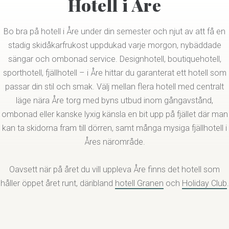
Hotell i Åre
Bo bra på hotell i Åre under din semester och njut av att få en
stadig skidåkarfrukost uppdukad varje morgon, nybäddade
sängar och ombonad service. Designhotell, boutiquehotell,
sporthotell, fjällhotell – i Åre hittar du garanterat ett hotell som
passar din stil och smak. Välj mellan flera hotell med centralt
läge nära Åre torg med byns utbud inom gångavstånd,
ombonad eller kanske lyxig känsla en bit upp på fjället där man
kan ta skidorna fram till dörren, samt många mysiga fjällhotell i
Åres närområde.
Oavsett när på året du vill uppleva Åre finns det hotell som
håller öppet året runt, däribland
hotell Granen
och
Holiday Club
.