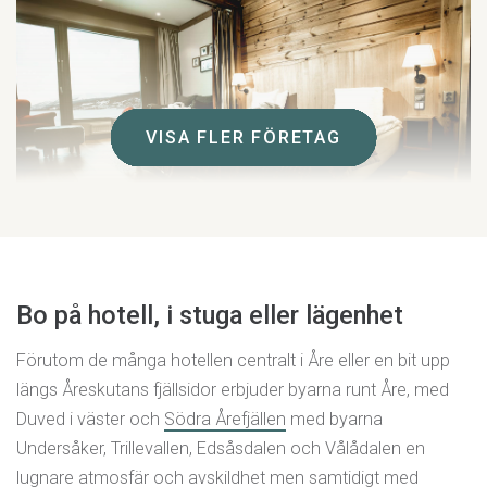
VISA FLER FÖRETAG
VISA FLER FÖRETAG
VISA FLER FÖRETAG
VISA FLER FÖRETAG
VISA FLER FÖRETAG
VISA FLER FÖRETAG
VISA FLER FÖRETAG
VISA FLER FÖRETAG
VISA FLER FÖRETAG
VISA FLER FÖRETAG
VISA FLER FÖRETAG
VISA FLER FÖRETAG
VISA FLER FÖRETAG
Holiday Club
Bo på hotell, i stuga eller lägenhet
Träningshotell för hela familjen med active inclusive-
Förutom de många hotellen centralt i Åre eller en bit upp
koncept. Rum och lägenheter med magnifik utsikt
längs Åreskutans fjällsidor erbjuder byarna runt Åre, med
över Åresjön. Spa, bad, gym och restauranger.
Duved i väster och
Södra Årefjällen
med byarna
Undersåker, Trillevallen, Edsåsdalen och Vålådalen en
Åre Strand 50, 830 13 Åre
lugnare atmosfär och avskildhet men samtidigt med