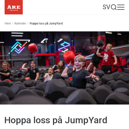
SV
Hem
/
Kalender
/
Hoppa loss på JumpYard
Hoppa loss på JumpYard