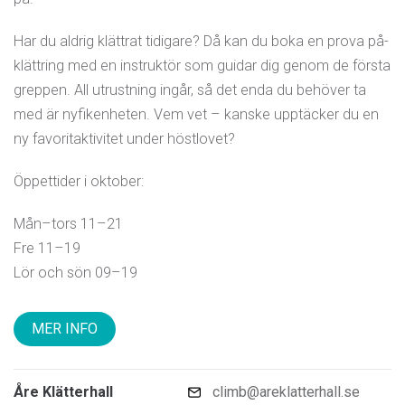
Har du aldrig klättrat tidigare? Då kan du boka en prova på-
klättring med en instruktör som guidar dig genom de första
greppen. All utrustning ingår, så det enda du behöver ta
med är nyfikenheten. Vem vet – kanske upptäcker du en
ny favoritaktivitet under höstlovet?
Öppettider i oktober:
Mån–tors 11–21
Fre 11–19
Lör och sön 09–19
MER INFO
Åre Klätterhall
climb@areklatterhall.se