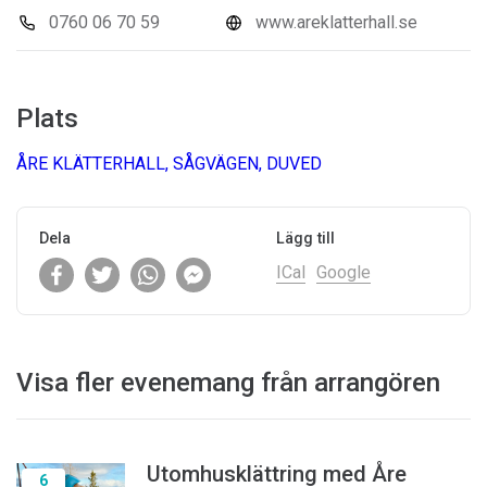
0760 06 70 59
www.areklatterhall.se
Plats
ÅRE KLÄTTERHALL, SÅGVÄGEN, DUVED
Dela
Lägg till
ICal
Google
Visa fler evenemang från arrangören
Utomhusklättring med Åre
6