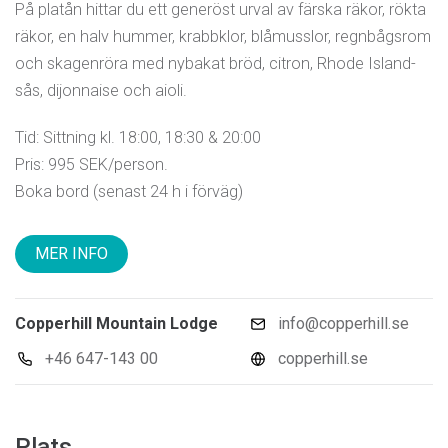
På platån hittar du ett generöst urval av färska räkor, rökta
räkor, en halv hummer, krabbklor, blåmusslor, regnbågsrom
och skagenröra med nybakat bröd, citron, Rhode Island-
sås, dijonnaise och aioli.
Tid: Sittning kl. 18:00, 18:30 & 20:00
Pris: 995 SEK/person.
Boka bord (senast 24 h i förväg)
MER INFO
Copperhill Mountain Lodge
info@copperhill.se
+46 647-143 00
copperhill.se
Plats