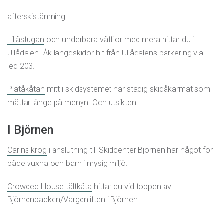
afterskistämning.
Lillåstugan
och underbara våfflor med mera hittar du i
Ullådalen. Åk längdskidor hit från Ullådalens parkering via
led 203.
Platåkåtan
mitt i skidsystemet har stadig skidåkarmat som
mättar länge på menyn. Och utsikten!
I Björnen
Carins krog
i anslutning till Skidcenter Björnen har något för
både vuxna och barn i mysig miljö.
Crowded House tältkåta
hittar du vid toppen av
Björnenbacken/Vargenliften i Björnen