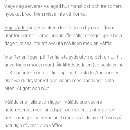
Varje dag serveras vällagad husmanskost och tre sorters
nybakat bröd. Men missa inte våfflorna…
Köjagården
ligger vackert i Edsåsdalen by med liftarna
utanför dörren. Deras lunchbuffé håller energin uppe hela
dagen, missa inte att avsluta måltiden med en våffla.
Vita Renen
ligger på Renfjällets sydsluttning
och en tur hit
är verkligen mödan värd. Åk till Edsåsdalen (se beskrivning
till Köjagården) och ta dig upp med turskidor/randonnée
eller via skidsystemet och vidare med bandvagn sista
biten. Ät gott och njut!
Vålådalens fjällstation
ligger i Vålådalens vackra
naturreservat med längdspår och leder utanför dörren.
Restaurangen serverar lunch med skandinaviskt fokus på
naturliga råvaror, och våfflor.