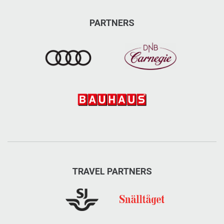
holidayshop.se/are/
PARTNERS
info@holidayshop.se
Besök på Facebook
Besök på Instagram
Max
TRAVEL PARTNERS
Svensk hamburgerkedja belägen på Åre torg.
Max, Årevägen, Åre