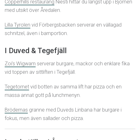
Copperhills restaurang
Niesti hittar du längst upp i Björnen
med utsikt över Åredalen.
Lilla Tyrolen
vid Förbergsbacken serverar en vällagad
schnitzel, även i barnportion.
I Duved & Tegefjäll
Zoi’s Wigwam
serverar burgare, mackor och enklare fika
vid toppen av sittliften i Tegefjäll.
Tegetornet
vid botten av samma lift har pizza och en
massa annat gott på lunchmenyn.
Brödernas
granne med Duveds Linbana har burgare i
fokus, men även sallader och pizza.