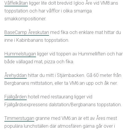
Våffelkåtan
ligger lite dolt bredvid Igloo Åre vid VM8:ans
toppstation och har våfflor i olika smarriga
smakkompositioner.
BaseCamp Åreskutan
med fika och enklare mat hittar du
inne i Kabinbanans toppstation.
Hummelstugan
ligger vid toppen av Hummelliften och har
både vällagad mat, pizza och fika.
Årehyddan
hittar du mitt i Stjärnbacken. Gå 60 meter från
Bergbanans mittstation, eller ta VM6:an upp och åk ner.
Fjällgården
hotell med restaurang ligger vid
Fjällgårdsexpressens dalstation/Bergbanans toppstation.
Timmerstugan
granne med VM6:an är ett av Åres mest
populära lunchställen där atmosfären gärna går över i