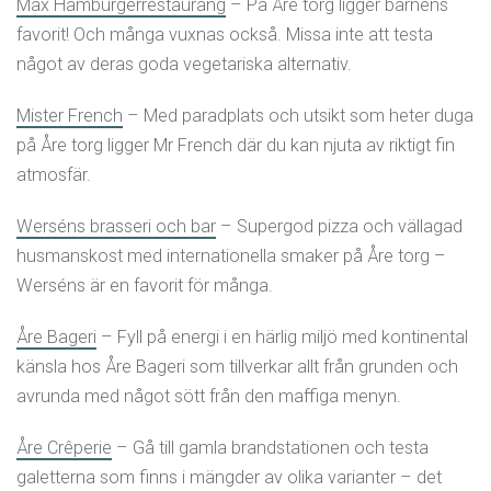
Max Hamburgerrestaurang
– På Åre torg ligger barnens
favorit! Och många vuxnas också. Missa inte att testa
något av deras goda vegetariska alternativ.
Mister French
– Med paradplats och utsikt som heter duga
på Åre torg ligger Mr French där du kan njuta av riktigt fin
atmosfär.
Werséns brasseri och bar
– Supergod pizza och vällagad
husmanskost med internationella smaker på Åre torg –
Werséns är en favorit för många.
Åre Bageri
– Fyll på energi i en härlig miljö med kontinental
känsla hos Åre Bageri som tillverkar allt från grunden och
avrunda med något sött från den maffiga menyn.
Åre Crêperie
– Gå till gamla brandstationen och testa
galetterna som finns i mängder av olika varianter – det