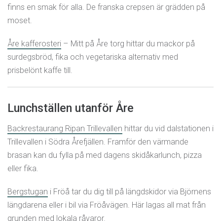
finns en smak för alla. De franska crepsen är grädden på
moset.
Åre kafferosteri
– Mitt på Åre torg hittar du mackor på
surdegsbröd, fika och vegetariska alternativ med
prisbelönt kaffe till.
Lunchställen utanför Åre
Backrestaurang Ripan Trillevallen
hittar du vid dalstationen i
Trillevallen i Södra Årefjällen. Framför den värmande
brasan kan du fylla på med dagens skidåkarlunch, pizza
eller fika.
Bergstugan
i Fröå tar du dig till på längdskidor via Björnens
längdarena eller i bil via Fröåvägen. Här lagas all mat från
grunden med lokala råvaror.