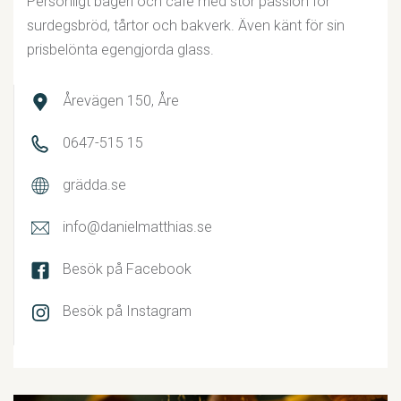
Personligt bageri och café med stor passion för
surdegsbröd, tårtor och bakverk. Även känt för sin
prisbelönta egengjorda glass.
Årevägen 150, Åre
0647-515 15
grädda.se
Hotell Fjällgården
Anrikt hotell med mysig atmosfär mitt i backen med
info@danielmatthias.se
utsikt över byn. Restaurang, bar och spa. Sommartid
Besök på Facebook
fin utomhuspool.
Besök på Instagram
Fjällgårdsvägen 35, 830 13 Åre
0647-145 00