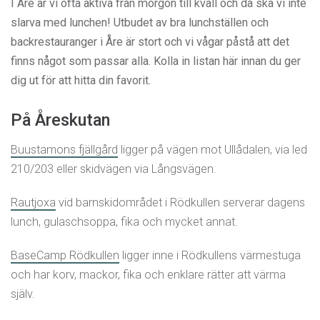
I Åre är vi ofta aktiva från morgon till kväll och då ska vi inte
slarva med lunchen! Utbudet av bra lunchställen och
backrestauranger i Åre är stort och vi vågar påstå att det
finns något som passar alla. Kolla in listan här innan du ger
dig ut för att hitta din favorit.
På Åreskutan
Buustamons fjällgård
ligger på vägen mot Ullådalen, via led
210/203 eller skidvägen via Långsvägen.
Rautjoxa
vid barnskidområdet i Rödkullen serverar dagens
lunch, gulaschsoppa, fika och mycket annat.
BaseCamp Rödkullen
ligger inne i Rödkullens värmestuga
och har korv, mackor, fika och enklare rätter att värma
själv.