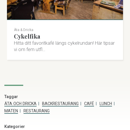
Besök på Facebook
Björnen Räven 66, 837 52 Åre
Besök på Instagram
0647-324 25
Äta & Dricka
Cykelfika
lillatyrolen.se
Hitta ditt favoritkafé längs cykelrundan! Här tipsar
vi om fem utfl…
bokning@lillatyrolen.se
Besök på Facebook
Besök på Instagram
Taggar
ÄTA OCH DRICKA
BACKRESTAURANG
CAFÉ
LUNCH
MATEN
RESTAURANG
Kategorier