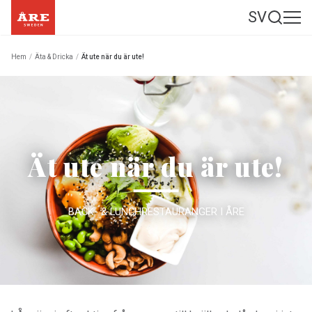
SV
Hem
/
Äta & Dricka
/
Ät ute när du är ute!
Ät ute när du är ute!
BACK- & LUNCHRESTAURANGER I ÅRE