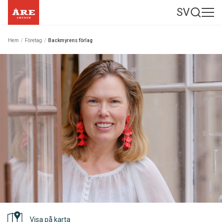
SV
Hem
/
Företag
/
Backmyrens förlag
Visa på karta