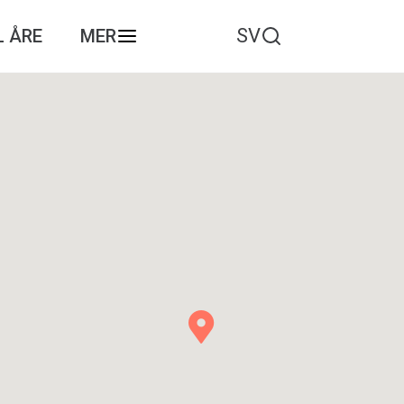
SV
L ÅRE
MER