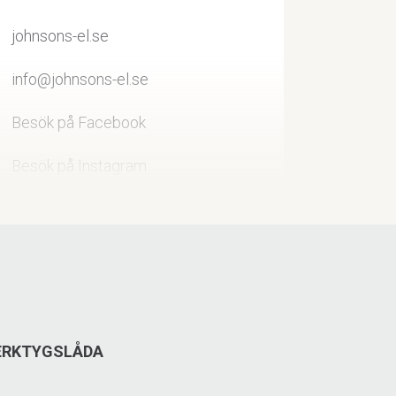
johnsons-el.se
info@johnsons-el.se
Besök på Facebook
Besök på Instagram
Prästvägen 2, 837 52 Åre
0647-506 10
VERKTYGSLÅDA
head.com/en_SE/home