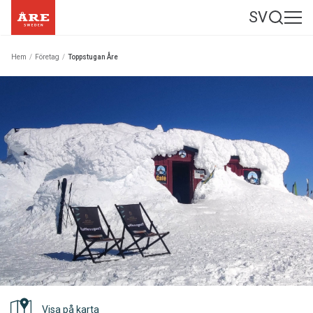
SV
Hem
/
Företag
/
Toppstugan Åre
Visa på karta