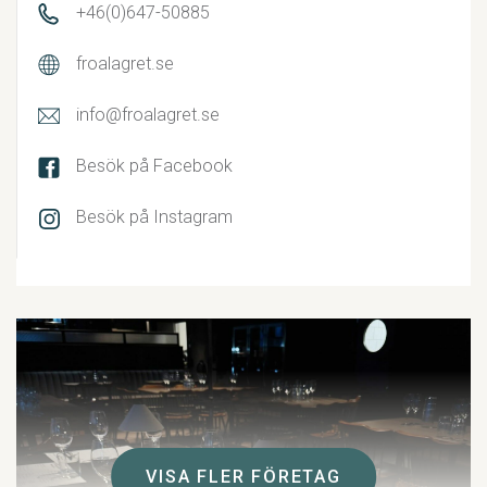
+46(0)647-50885
froalagret.se
info@froalagret.se
Besök på Facebook
Besök på Instagram
VISA FLER FÖRETAG