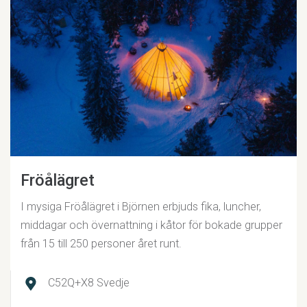
Fröålägret
I mysiga Fröålägret i Björnen erbjuds fika, luncher,
middagar och övernattning i kåtor för bokade grupper
från 15 till 250 personer året runt.
C52Q+X8 Svedje