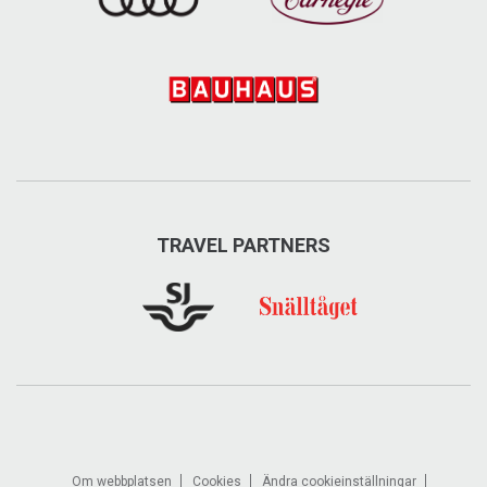
Besök på Facebook
Besök på Instagram
TRAVEL PARTNERS
Parkvillan
Om webbplatsen
Cookies
Ändra cookieinställningar