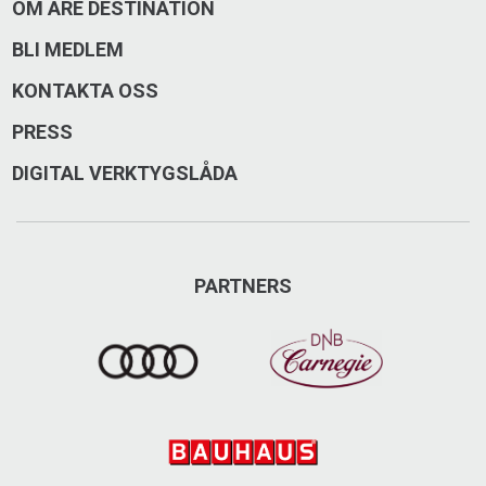
OM ÅRE DESTINATION
Deloitte
BLI MEDLEM
Tillhandahåller ekonomiska tjänster som revision,
KONTAKTA OSS
consulting, finansiell rådgivning, riskhantering,
skatterådgivning till företag och privatpersoner.
PRESS
DIGITAL VERKTYGSLÅDA
Årevägen 80, 837 52 Åre
075 - 246 47 60
deloitte.com/se
PARTNERS
info.are@deloitte.se
Besök på Facebook
Besök på Instagram