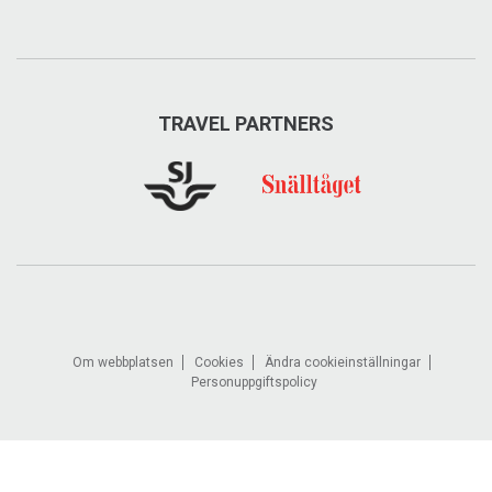
TRAVEL PARTNERS
Attest
Om webbplatsen
Cookies
Ändra cookieinställningar
Personuppgiftspolicy
Fakturaskanning och attestsystem med
kvittohantering och digitalt arkiv via molnet. Integrerat
till marknadens flesta ekonomisystem.