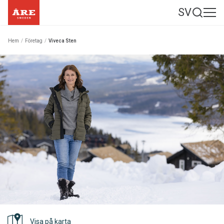
SV
Hem
/
Företag
/
Viveca Sten
Visa på karta