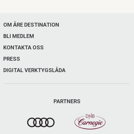
Max
OM ÅRE DESTINATION
Svensk hamburgerkedja belägen på Åre torg.
BLI MEDLEM
Max, Årevägen, Åre
KONTAKTA OSS
0647-526 50
PRESS
DIGITAL VERKTYGSLÅDA
max.se/
Besök på Facebook
PARTNERS