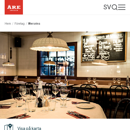
SV
Hem
/
Företag
/
Werséns
Visa på karta