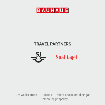
TRAVEL PARTNERS
Restaurang Granen
Klassisk svensk husmanskost tillagad på lokala
råvaror serveras i skön atmosfär på Hotell Granen.
Tottvägen 127, 830 13 Åre
0647-515 60
Om webbplatsen
Cookies
Ändra cookieinställningar
Personuppgiftspolicy
aregranen.se