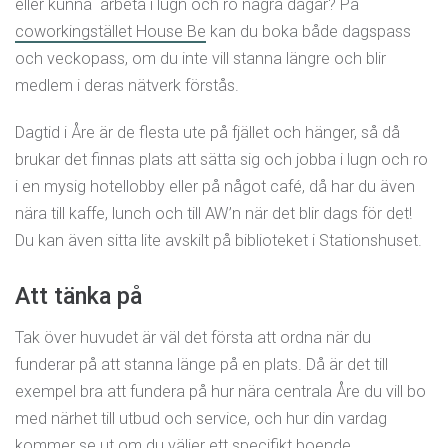
eller kunna arbeta i lugn och ro några dagar? På
coworkingstället House Be
kan du boka både dagspass
och veckopass, om du inte vill stanna längre och blir
medlem i deras nätverk förstås.
Dagtid i Åre är de flesta ute på fjället och hänger, så då
brukar det finnas plats att sätta sig och jobba i lugn och ro
i en mysig hotellobby eller på något café, då har du även
nära till kaffe, lunch och till AW’n när det blir dags för det!
Du kan även sitta lite avskilt på biblioteket i Stationshuset.
Att tänka på
Tak över huvudet är väl det första att ordna när du
funderar på att stanna länge på en plats. Då är det till
exempel bra att fundera på hur nära centrala Åre du vill bo
med närhet till utbud och service, och hur din vardag
kommer se ut om du väljer ett specifikt boende.