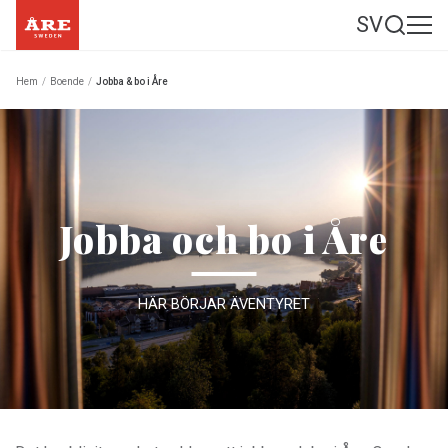
SV
Hem
/
Boende
/
Jobba & bo i Åre
Jobba och bo i Åre
HÄR BÖRJAR ÄVENTYRET