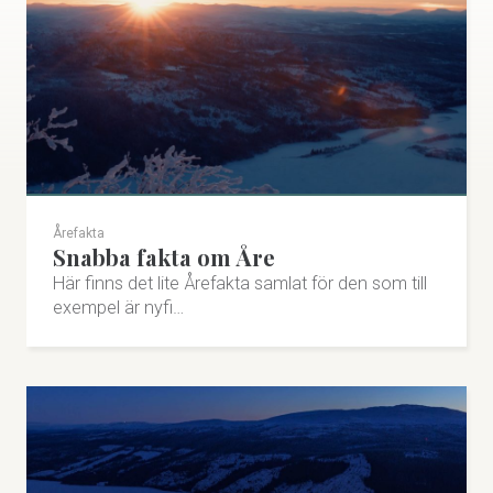
Årefakta
Snabba fakta om Åre
Här finns det lite Årefakta samlat för den som till
exempel är nyfi…