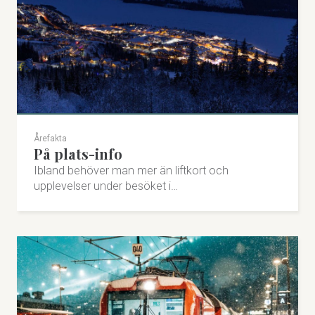
Årefakta
På plats-info
Ibland behöver man mer än liftkort och
upplevelser under besöket i…