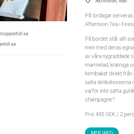
Aktiviteter, Mat
På lördagar serveras
Afternoon Tea i Fires
@copperhill.se
På bordet står allt so
rhill.se
men med deras egna fj
av våra nygräddade 
marmelad, krämiga os
hembakat direkt från
salta delikatesserna 
varför inte sätta gul
champagne?
Pris 495 SEK / 2 per
MER INFO