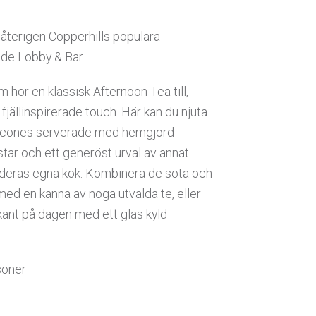
 återigen Copperhills populära
ide Lobby & Bar.
m hör en klassisk Afternoon Tea till,
ällinspirerade touch. Här kan du njuta
scones serverade med hemgjord
tar och ett generöst urval av annat
 deras egna kök. Kombinera de söta och
med en kanna av noga utvalda te, eller
dkant på dagen med ett glas kyld
soner