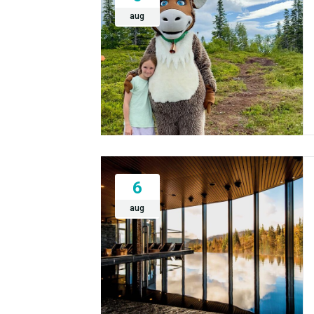
aug
6
aug