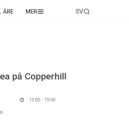
SV
L ÅRE
MER
ea på Copperhill
13:00 - 15:00
in