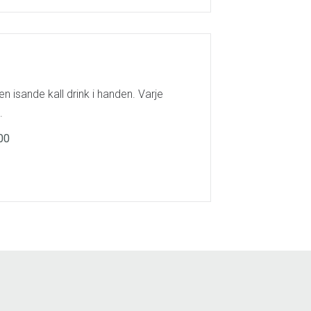
n isande kall drink i handen. Varje
.
00