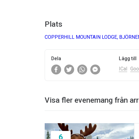
Plats
COPPERHILL MOUNTAIN LODGE, BJÖRNEN
Dela
Lägg till
ICal
Goo
Visa fler evenemang från ar
6