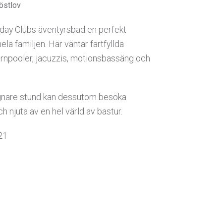
Höstlov
iday Clubs äventyrsbad en perfekt
hela familjen. Här väntar fartfyllda
arnpooler, jacuzzis, motionsbassäng och
gnare stund kan dessutom besöka
njuta av en hel värld av bastur.
21