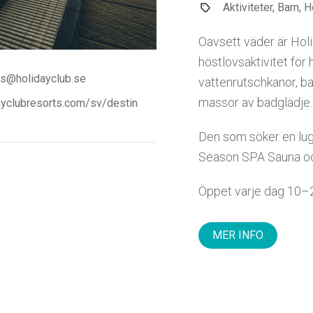
Aktiviteter, Barn, 
Oavsett väder är Hol
höstlovsaktivitet för 
ns@holidayclub.se
vattenrutschkanor, b
massor av badglädje.
yclubresorts.com/sv/destin
Den som söker en lu
Season SPA Sauna och 
Öppet varje dag 10–
MER INFO