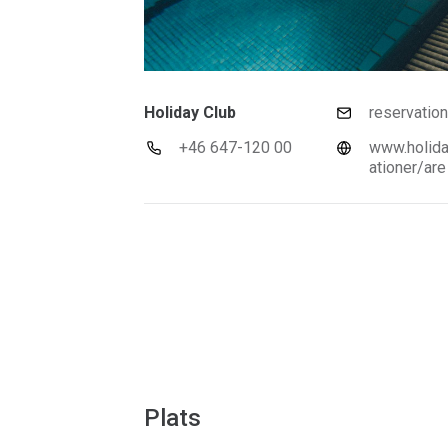
Holiday Club
reservatio
+46 647-120 00
www.holida
ationer/are
Plats