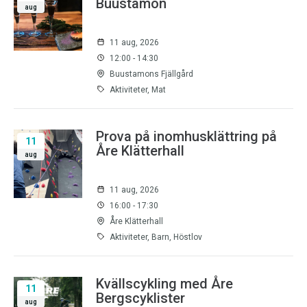
Buustamon
aug
11 aug, 2026
12:00 - 14:30
Buustamons Fjällgård
Aktiviteter, Mat
Prova på inomhusklättring på
11
Åre Klätterhall
aug
11 aug, 2026
16:00 - 17:30
Åre Klätterhall
Aktiviteter, Barn, Höstlov
Kvällscykling med Åre
11
Bergscyklister
aug