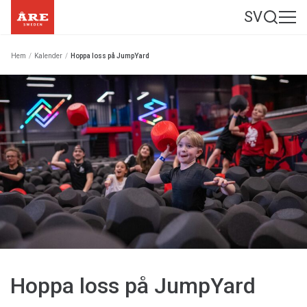
SV
Hem
/
Kalender
/
Hoppa loss på JumpYard
Hoppa loss på JumpYard