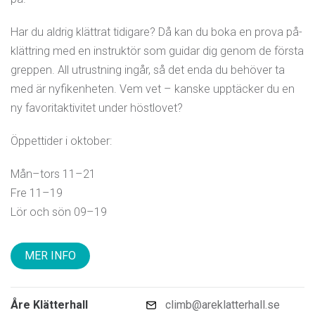
Har du aldrig klättrat tidigare? Då kan du boka en prova på-
klättring med en instruktör som guidar dig genom de första
greppen. All utrustning ingår, så det enda du behöver ta
med är nyfikenheten. Vem vet – kanske upptäcker du en
ny favoritaktivitet under höstlovet?
Öppettider i oktober:
Mån–tors 11–21
Fre 11–19
Lör och sön 09–19
MER INFO
Åre Klätterhall
climb@areklatterhall.se