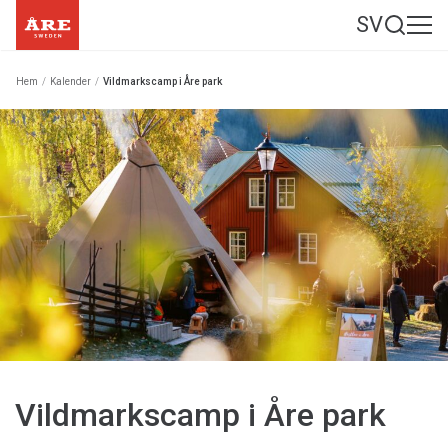
SV
Hem
/
Kalender
/
Vildmarkscamp i Åre park
Vildmarkscamp i Åre park