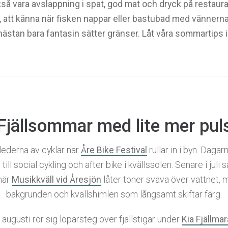
så vara avslappning i spat, god mat och dryck på restaur
 att känna när fisken nappar eller bastubad med vännerna
ästan bara fantasin sätter gränser.
Låt våra sommartips i
Fjällsommar med lite mer pul
ls lederna av cyklar när
Åre Bike Festival
rullar in i byn. Dagarn
 till social cykling och after bike i kvällssolen. Senare i jul
när
Musikkväll vid Åresjön
låter toner sväva över vattnet, m
bakgrunden och kvällshimlen som långsamt skiftar färg.
 augusti rör sig löparsteg över fjällstigar under
Kia Fjällma