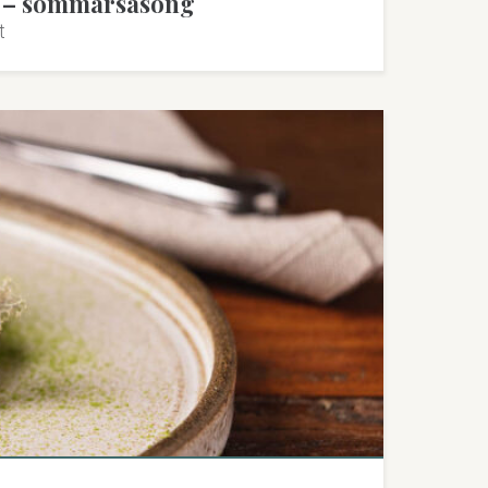
rt – sommarsäsong
t