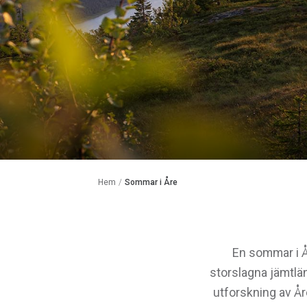
Hem
/
Sommar i Åre
En sommar i Å
storslagna jämtlän
utforskning av År