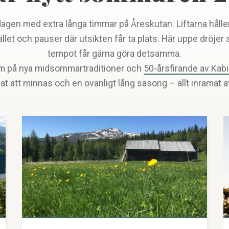
dagen med extra långa timmar på Åreskutan. Liftarna håller 
ället och pauser där utsikten får ta plats. Här uppe dröjer s
tempot får gärna göra detsamma.
 på nya midsommartraditioner och
50-årsfirande av Kab
 att minnas och en ovanligt lång säsong – allt inramat av lj