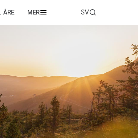
SV
L ÅRE
MER