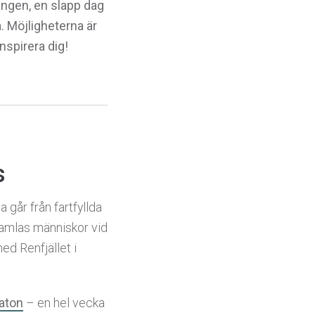
angen, en slapp dag
. Möjligheterna är
nspirera dig!
s
a går från fartfyllda
i samlas människor vid
ed Renfjället i
raton
– en hel vecka