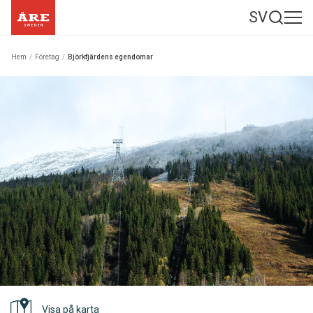
SV
Hem
/
Företag
/
Björkfjärdens egendomar
Visa på karta