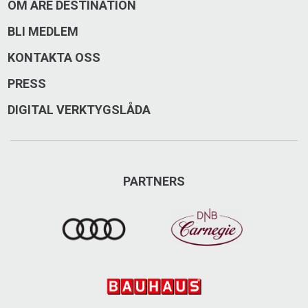
OM ÅRE DESTINATION
Åre Panorama
BLI MEDLEM
KONTAKTA OSS
Åre Panorama vill skapa fjällnära boenden i Rödkullen,
vid Åreskutans sluttning. Du kan nu registrera ditt
PRESS
intresse direkt på deras hemsida.
DIGITAL VERKTYGSLÅDA
Stationsvägen 13, 837 52 Åre
070–5379791
PARTNERS
arepanorama.se
info@arepanorama.se