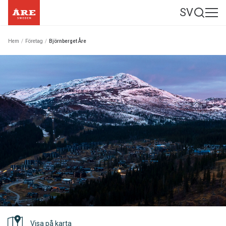
SV
Hem
/
Företag
/
Björnberget Åre
Visa på karta