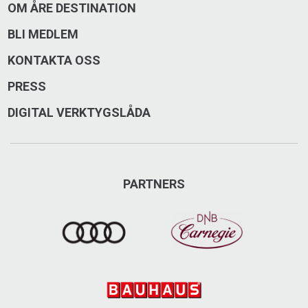
Årevägen 120, 837 52 Åre
OM ÅRE DESTINATION
BLI MEDLEM
0647-170 50
KONTAKTA OSS
svenskfast.se
PRESS
sf.are@svenskfast.se
DIGITAL VERKTYGSLÅDA
Besök på Facebook
Besök på Instagram
PARTNERS