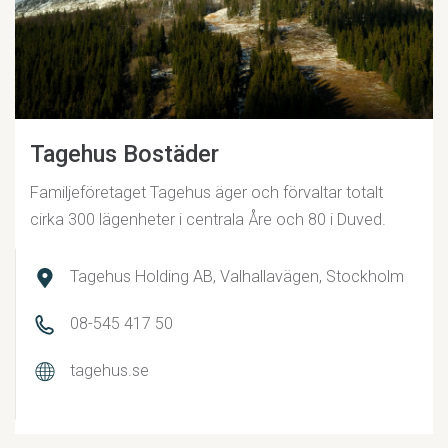
Tagehus Bostäder
Familjeföretaget Tagehus äger och förvaltar totalt
cirka 300 lägenheter i centrala Åre och 80 i Duved.
Tagehus Holding AB, Valhallavägen, Stockholm
08-545 417 50
tagehus.se