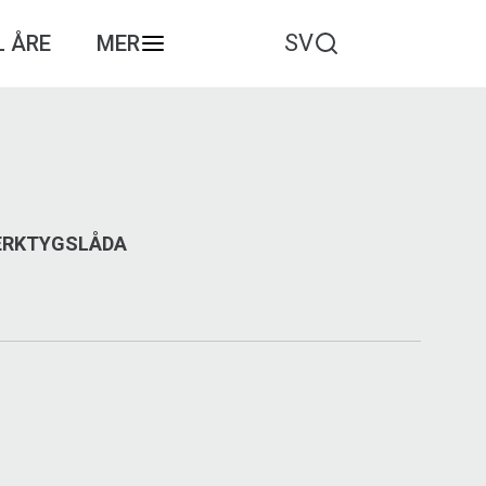
SV
L ÅRE
MER
VERKTYGSLÅDA