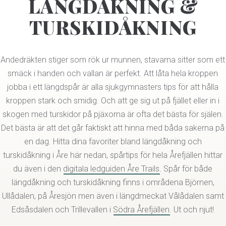
LÄNGDÅKNING &
TURSKIDÅKNING
Andedräkten stiger som rök ur munnen, stavarna sitter som ett
smäck i handen och vallan är perfekt. Att låta hela kroppen
jobba i ett längdspår är alla sjukgymnasters tips för att hålla
kroppen stark och smidig. Och att ge sig ut på fjället eller in i
skogen med turskidor på pjäxorna är ofta det bästa för själen.
Det bästa är att det går faktiskt att hinna med båda sakerna på
en dag. Hitta dina favoriter bland längdåkning och
turskidåkning i Åre här nedan, spårtips för hela Årefjällen hittar
du även i den
digitala ledguiden Åre Trails
. Spår för både
längdåkning och turskidåkning finns i områdena Björnen,
Ullådalen, på Åresjön men även i längdmeckat Vålådalen samt
Edsåsdalen och Trillevallen i
Södra Årefjällen
. Ut och njut!