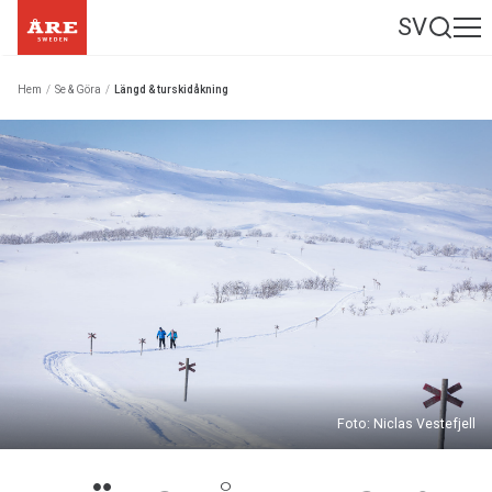
SV
Hem
/
Se & Göra
/
Längd & turskidåkning
Foto: Niclas Vestefjell