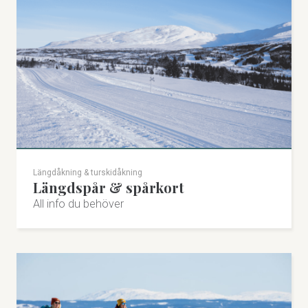
Längdåkning & turskidåkning
Längdspår & spårkort
All info du behöver