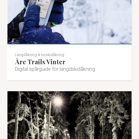
Längdåkning & turskidåkning
Åre Trails Vinter
Digital spårguide för längdskidåkning