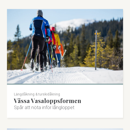
Längdåkning & turskidåkning
Vässa Vasaloppsformen
Spår att nöta inför långloppet