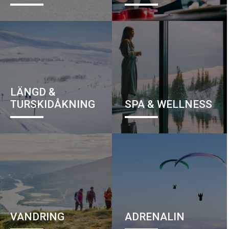
voksoutdoor.se
anton@voksoutdoor.se
Besök på Facebook
Besök på Instagram
LÄNGD &
TURSKIDÅKNING
SPA & WELLNESS
VANDRING
ADRENALIN