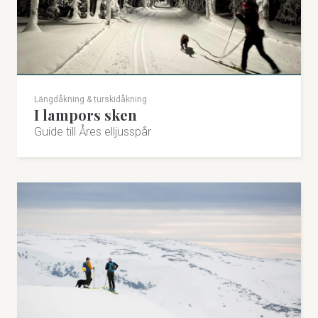
Längdåkning & turskidåkning
I lampors sken
Guide till Åres elljusspår