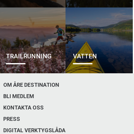
Besök på Instagram
TRAILRUNNING
VATTEN
OM ÅRE DESTINATION
BLI MEDLEM
KONTAKTA OSS
PRESS
Åre Sportshop
DIGITAL VERKTYGSLÅDA
Åre sportshop i Undersåker erbjuder allt från hyra och