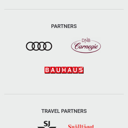
köp av utrustning till skicoachning. Alpint, längd, tur
och cykel med mera!
PARTNERS
Fjällfararvägen 10, Undersåker
+46 647-305 00
www.aresportshop.se/
info@aresportshop.se
Besök på Facebook
Besök på Instagram
TRAVEL PARTNERS