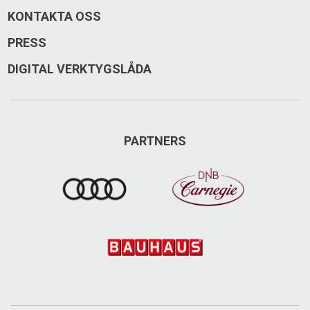
KONTAKTA OSS
PRESS
DIGITAL VERKTYGSLÅDA
PARTNERS
Adventure Store Åre
Din lokala skoter, ATV, SSV och powersporthandlare i
Åre-området. Välkommen in till butiken i Såå och