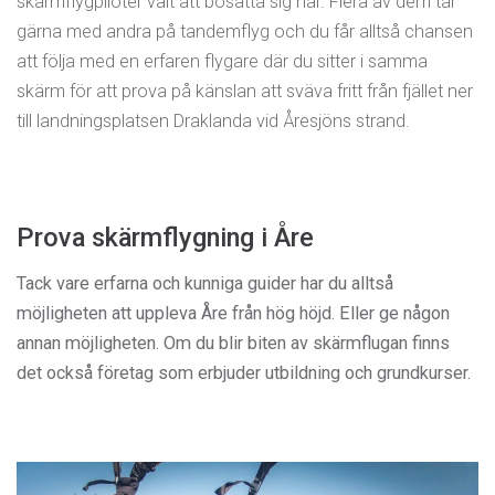
skärmflygpiloter valt att bosätta sig här. Flera av dem tar
gärna med andra på tandemflyg och du får alltså chansen
att följa med en erfaren flygare där du sitter i samma
skärm för att prova på känslan att sväva fritt från fjället ner
till landningsplatsen Draklanda vid Åresjöns strand.
Prova skärmflygning i Åre
Tack vare erfarna och kunniga guider har du alltså
möjligheten att uppleva Åre från hög höjd. Eller ge någon
annan möjligheten. Om du blir biten av skärmflugan finns
det också företag som erbjuder utbildning och grundkurser.