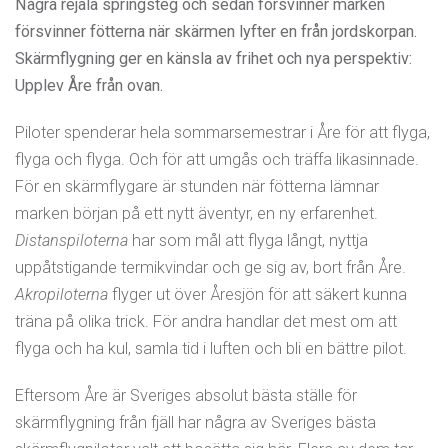
Några rejäla springsteg och sedan försvinner marken
försvinner fötterna när skärmen lyfter en från jordskorpan.
Skärmflygning ger en känsla av frihet och nya perspektiv:
Upplev Åre från ovan.
Piloter spenderar hela sommarsemestrar i Åre för att flyga,
flyga och flyga. Och för att umgås och träffa likasinnade.
För en skärmflygare är stunden när fötterna lämnar
marken början på ett nytt äventyr, en ny erfarenhet.
Distanspiloterna
har som mål att flyga långt, nyttja
uppåtstigande termikvindar och ge sig av, bort från Åre.
Akropiloterna
flyger ut över Åresjön för att säkert kunna
träna på olika trick. För andra handlar det mest om att
flyga och ha kul, samla tid i luften och bli en bättre pilot.
Eftersom Åre är Sveriges absolut bästa ställe för
skärmflygning från fjäll har några av Sveriges bästa