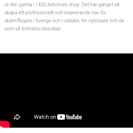
ut den gamla i 1420 Airborne’s shop. Det här gänget vill
skapa ett professionellt och inspirerande nav för
skärmflygare i Sverige och i världen, för nybörjare och de
som vill fortsätta utvecklas.