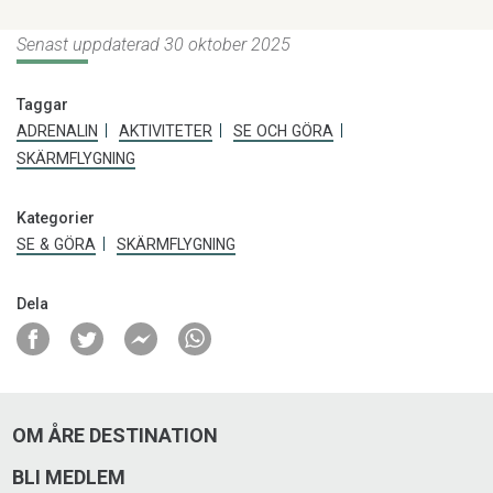
Senast uppdaterad 30 oktober 2025
Skysport
Taggar
Tandemflyg och skärmflygkurser året runt. Följ med
ADRENALIN
AKTIVITETER
SE OCH GÖRA
en av Skysports instruktörer och flyg från Åreskutan.
SKÄRMFLYGNING
Årevägen 173 b, Åre
Kategorier
SE & GÖRA
SKÄRMFLYGNING
070-569 90 89
Dela
skysport.se
info@skysport.se
Besök på Facebook
OM ÅRE DESTINATION
BLI MEDLEM
Besök på Instagram