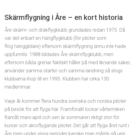
Skärmflygning i Åre – en kort historia
Åre skärm- och drakflygklubb grundades redan 1975. Då
var det enbart en hängflygklubb (för piloter som
flög hängglidare) eftersom skärmflygning ännu inte hade
uppfunnits. 1988 bildades Åre skärmflygklubb, men
eftersom båda grenar faktiskt håller på med liknande saker,
använder samma starter och samma landning så slogs
klubbarna ihop till en 1995. Klubben har cirka 130
medlemmar.
Varje år kommer flera hundra svenska och norska piloter
på besök för att flyga här. Framförallt lockar vårtermiken
framåt mars-april och sen är sommaren riktigt stor för
kurser och akroflygande piloter. Det går att flyga året runt i
Åre men under vissa perioder kanske man måste gå upp