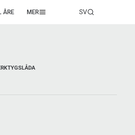
SV
L ÅRE
MER
VERKTYGSLÅDA