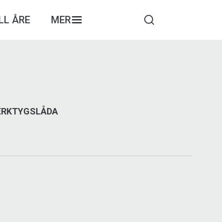
LL ÅRE
MER
VERKTYGSLÅDA