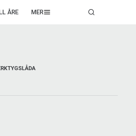
LL ÅRE
MER
VERKTYGSLÅDA