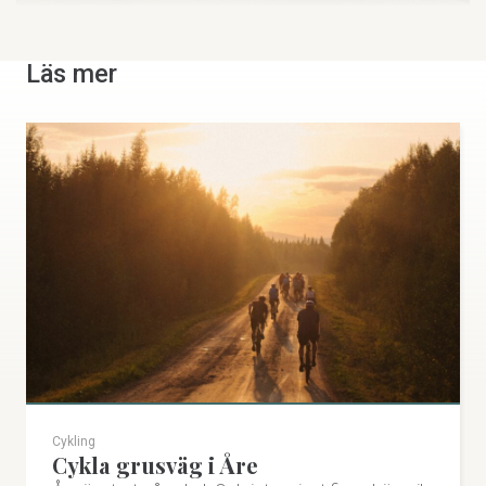
Åre MTB-center
Läs mer
Cykeluthyrning och service i Timmerstugan, vid VM
6:an. Downhill, Freeride, Cross country & barncyklar
från Giant.
Restaurang Timmerstugan, Åre, 837 52 Åre
0647-508 88
aremtbcenter.se
info@aremtbcenter.se
Besök på Facebook
Cykling
Cykla grusväg i Åre
Besök på Instagram