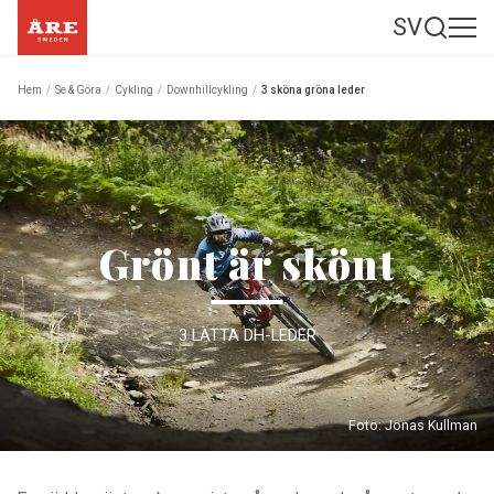
SV
Hem
/
Se & Göra
/
Cykling
/
Downhillcykling
/
3 sköna gröna leder
Grönt är skönt
3 LÄTTA DH-LEDER
Foto: Jonas Kullman