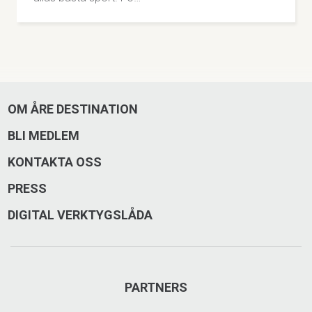
OM ÅRE DESTINATION
Åre Bikes
BLI MEDLEM
Cykeluthyrning, verkstad och butik med downhill-, XC-
KONTAKTA OSS
och landsvägscyklar från Specialized. Guidning på
PRESS
både downhill & XC.
DIGITAL VERKTYGSLÅDA
Årevägen 138, Åre
0647-500 96
PARTNERS
arebikes.se