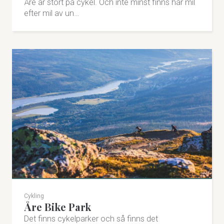
Åre är stort på cykel. Och inte minst finns här mil
efter mil av un…
SkiStar Åre Bike Guides
Cykling
Åre Bike Park
Cykelskola och guidning i Åre Bike Park med
anpassade svårighetsgrader för kids, ungdom och
Det finns cykelparker och så finns det