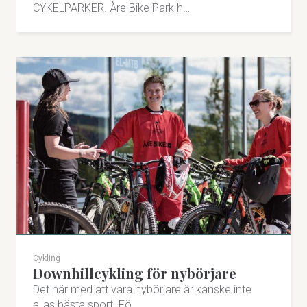
CYKELPARKER. Åre Bike Park h…
vuxen, både downhill och XC-cykling.
Årevägen 78, 830 13 Åre
0647-130 00
skistar.com/sv/Are
Besök på Facebook
Besök på Instagram
Cykling
Downhillcykling för nybörjare
Det här med att vara nybörjare är kanske inte
allas bästa sport. Fö…