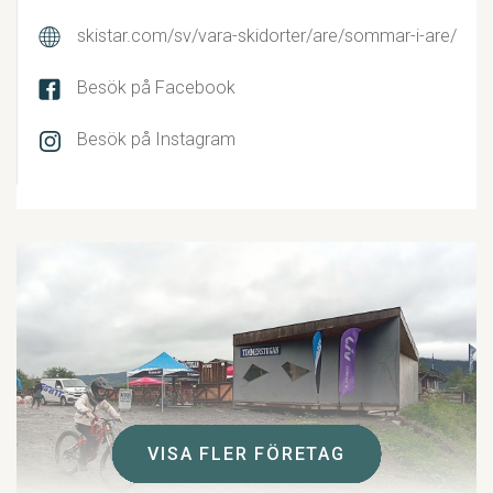
skistar.com/sv/vara-skidorter/are/sommar-i-are/
Besök på Facebook
Besök på Instagram
VISA FLER FÖRETAG
VISA FLER FÖRETAG
VISA FLER FÖRETAG
VISA FLER FÖRETAG
VISA FLER FÖRETAG
VISA FLER FÖRETAG
VISA FLER FÖRETAG
VISA FLER FÖRETAG
VISA FLER FÖRETAG
VISA FLER FÖRETAG
VISA FLER FÖRETAG