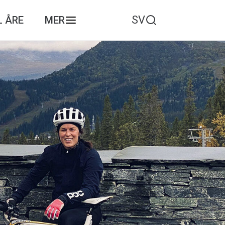
SV
L ÅRE
MER