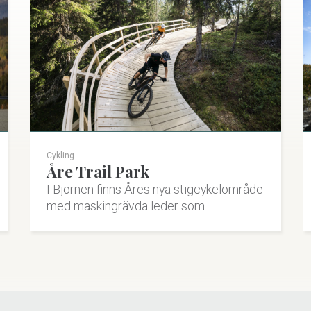
Cykling
Åre Trail Park
I Björnen finns Åres nya stigcykelområde
med maskingrävda leder som…