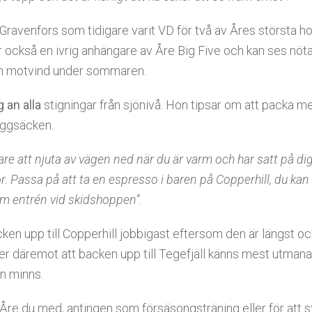
 Gravenfors som tidigare varit VD för två av Åres största ho
 också en ivrig anhängare av Åre Big Five och kan ses nöt
ch motvind under sommaren.
g an alla
stigningar från sjönivå. Hon tipsar om att packa m
yggsäcken.
re att njuta av vägen ned när du är varm och har satt på dig 
. Passa på att ta en espresso i baren på Copperhill, du kan
m entrén vid skidshoppen”
.
acken upp till Copperhill jobbigast eftersom den är längst 
ker däremot att backen upp till Tegefjäll känns mest utma
on minns.
i Åre du med, antingen som försäsongsträning eller för att