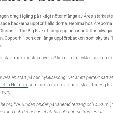
en dragit igång på riktigt nöter många av Åres starkaste
usade backarna uppför fjällsidorna. Hemma hos Åreborna M
sson är The Big Five ett begrepp och innefattar bilvägarna
den, Copperhill och den långa uppförsbacken som skyltas ”
.
otala sträcka är strax över 53 km när den cyklas som en
r vara en start på min cykelsäsong. Det är ett perfekt sätt 
ietilä Holmner
som också menar att hon cyklar The Big F
ormen.
 The big five, rundan bjuder på varierad terräng och olika milj
je topp och det är härligt att ha saker att se fram emot”.