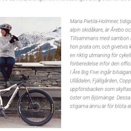
Maria Pietilä-Holmner, tidig
alpin skidåkare, är Årebo oc
Tillsammans med sambon H
hon prata om, och givetvis k
en riktig utmaning för cykel
förberedelse inför den offi
I Åre Big Five ingår bilvägarn
Ullådalen, Fjällgården, Copp
uppförsbacken som skyltas 
öster om Björnänge. Dessa 
stigarna ännu är för blöta at