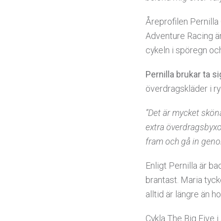
Åreprofilen Pernilla
Adventure Racing är
cykeln i spöregn o
Pernilla brukar ta si
överdragskläder i r
”Det är mycket sköna
extra överdragsbyxor
fram och gå in geno
Enligt Pernilla är b
brantast. Maria tyc
alltid är längre än h
Cykla The Big Five 