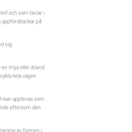
tell och som tävlar i
a uppförsbackar på
ed sig
en tröja eller ibland
 cykla hela vägen
och kan upplevas som
nande eftersom den
 stämma av formen i