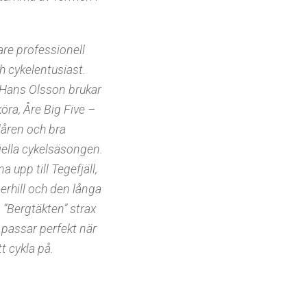
are professionell
h cykelentusiast.
ans Olsson brukar
öra, Åre Big Five –
låren och bra
ciella cykelsäsongen.
a upp till Tegefjäll,
erhill och den långa
”Bergtäkten” strax
passar perfekt när
t cykla på.