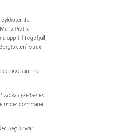
 cyklister de
aria Pietilä
 upp till Tegefjäll,
Bergtäkten” strax
 runda med samma
att väcka cykelbenen
ive under sommaren
öer. Jag brukar