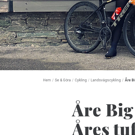
Hem
/
Se & Göra
/
Cykling
/
Landsvägscykling
/
Åre Bi
Åre Big
Åres tu