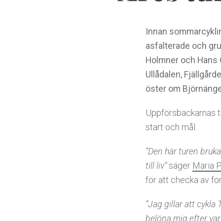
Innan sommarcykling
asfalterade och gr
Holmner och Hans Ol
Ullådalen, Fjällgår
öster om Björnänge
Uppförsbackarnas t
start och mål.
”Den här turen bruka
till liv”
säger
Maria P
för att checka av f
”Jag gillar att cykla
belöna mig efter var