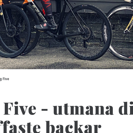
g Five
 Five - utmana d
ffaste backar