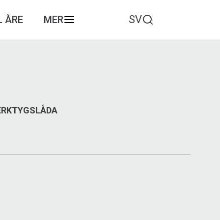
SV
L ÅRE
MER
VERKTYGSLÅDA