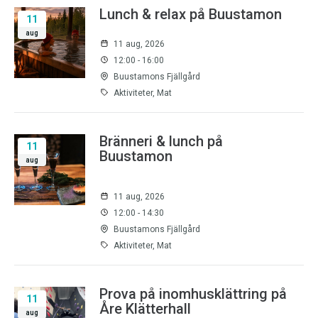
Lunch & relax på Buustamon
11
aug
11 aug, 2026
12:00 - 16:00
Buustamons Fjällgård
Aktiviteter, Mat
Bränneri & lunch på
11
Buustamon
aug
11 aug, 2026
12:00 - 14:30
Buustamons Fjällgård
Aktiviteter, Mat
Prova på inomhusklättring på
11
Åre Klätterhall
aug