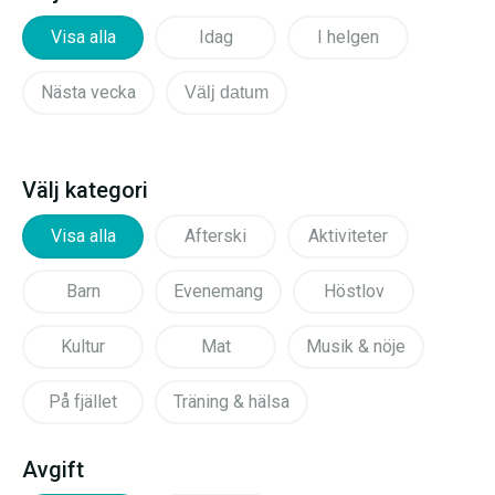
Visa alla
Idag
I helgen
Nästa vecka
Välj datum
Välj kategori
Visa alla
Afterski
Aktiviteter
Barn
Evenemang
Höstlov
Kultur
Mat
Musik & nöje
På fjället
Träning & hälsa
Avgift