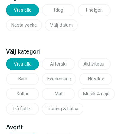
Visa alla
Idag
I helgen
Nästa vecka
Välj datum
Välj kategori
Visa alla
Afterski
Aktiviteter
Barn
Evenemang
Höstlov
Kultur
Mat
Musik & nöje
På fjället
Träning & hälsa
Avgift