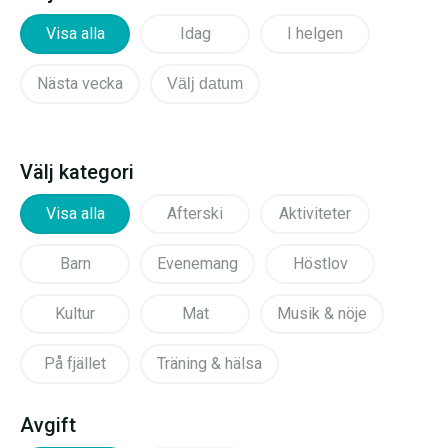
Visa alla
Idag
I helgen
Nästa vecka
Välj datum
Välj kategori
Visa alla
Afterski
Aktiviteter
Barn
Evenemang
Höstlov
Kultur
Mat
Musik & nöje
På fjället
Träning & hälsa
Avgift