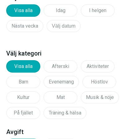
Visa alla
Idag
I helgen
Nästa vecka
Välj datum
Välj kategori
Visa alla
Afterski
Aktiviteter
Barn
Evenemang
Höstlov
Kultur
Mat
Musik & nöje
På fjället
Träning & hälsa
Avgift