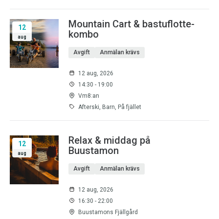
Mountain Cart & bastuflotte-
12
kombo
aug
Avgift
Anmälan krävs
12 aug, 2026
14:30 - 19:00
Vm8:an
Afterski, Barn, På fjället
Relax & middag på
12
Buustamon
aug
Avgift
Anmälan krävs
12 aug, 2026
16:30 - 22:00
Buustamons Fjällgård