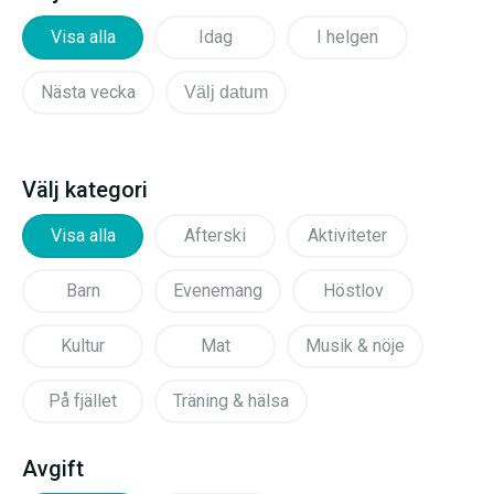
Visa alla
Idag
I helgen
Nästa vecka
Välj datum
Välj kategori
Visa alla
Afterski
Aktiviteter
Barn
Evenemang
Höstlov
Kultur
Mat
Musik & nöje
På fjället
Träning & hälsa
Avgift