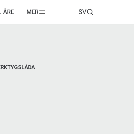
SV
L ÅRE
MER
VERKTYGSLÅDA