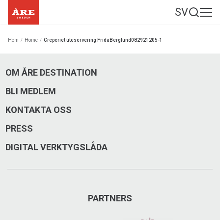
SV
Hem
/
Home
/
Creperiet uteservering FridaBerglund082921205-1
OM ÅRE DESTINATION
BLI MEDLEM
KONTAKTA OSS
PRESS
DIGITAL VERKTYGSLÅDA
PARTNERS