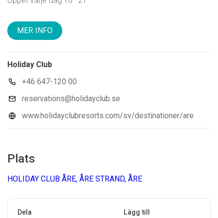
Öppet varje dag 10–21
MER INFO
Holiday Club
+46 647-120 00
reservations@holidayclub.se
www.holidayclubresorts.com/sv/destinationer/are
Plats
HOLIDAY CLUB ÅRE, ÅRE STRAND, ÅRE
Dela
Lägg till