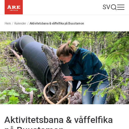
SV
Hem
/
Kalender
/
Aktivitetsbana & våffelfika på Buustamon
Aktivitetsbana & våffelfika