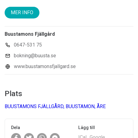
MER INFO
Buustamons Fjällgård
0647-531 75
bokning@buusta.se
www.buustamonsfjallgard.se
Plats
BUUSTAMONS FJÄLLGÅRD, BUUSTAMON, ÅRE
Dela
Lägg till
ICal
Google