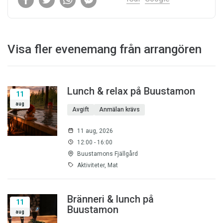
Visa fler evenemang från arrangören
Lunch & relax på Buustamon
11
aug
Avgift
Anmälan krävs
11 aug, 2026
12:00 - 16:00
Buustamons Fjällgård
Aktiviteter, Mat
Bränneri & lunch på
11
Buustamon
aug