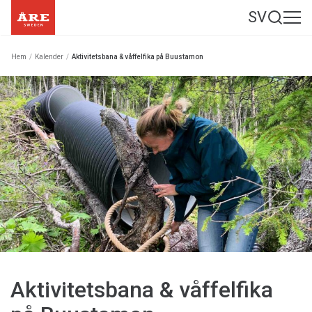
SV
Hem
/
Kalender
/
Aktivitetsbana & våffelfika på Buustamon
Aktivitetsbana & våffelfika