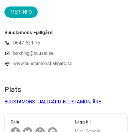
MER INFO
Buustamons Fjällgård
0647-531 75
bokning@buusta.se
www.buustamonsfjallgard.se
Plats
BUUSTAMONS FJÄLLGÅRD, BUUSTAMON, ÅRE
Dela
Lägg till
ICal
Google