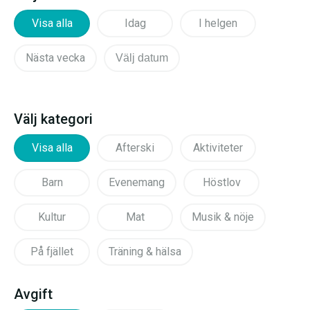
Visa alla
Idag
I helgen
Nästa vecka
Välj datum
Välj kategori
Visa alla
Afterski
Aktiviteter
Barn
Evenemang
Höstlov
Kultur
Mat
Musik & nöje
På fjället
Träning & hälsa
Avgift