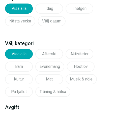
Visa alla
Idag
I helgen
Nästa vecka
Välj datum
Välj kategori
Visa alla
Afterski
Aktiviteter
Barn
Evenemang
Höstlov
Kultur
Mat
Musik & nöje
På fjället
Träning & hälsa
Avgift