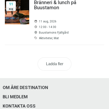
Bränneri & lunch på
11
Buustamon
aug
11 aug, 2026
12:00 - 14:30
Buustamons Fjällgård
Aktiviteter, Mat
Ladda fler
OM ÅRE DESTINATION
BLI MEDLEM
KONTAKTA OSS