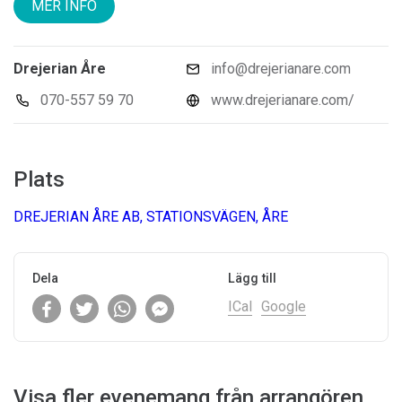
MER INFO
Drejerian Åre
info@drejerianare.com
070-557 59 70
www.drejerianare.com/
Plats
DREJERIAN ÅRE AB, STATIONSVÄGEN, ÅRE
Dela
Lägg till
ICal
Google
Visa fler evenemang från arrangören