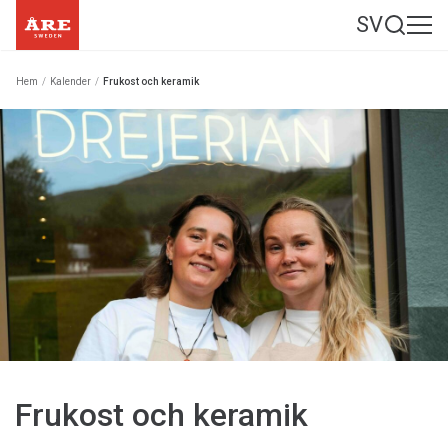
SV
Hem
/
Kalender
/
Frukost och keramik
Frukost och keramik