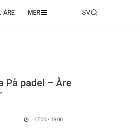
SV
L ÅRE
MER
a På padel – Åre
r
17:00 - 18:00