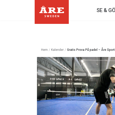
SE & G
Hem
/
Kalender
/
Gratis Prova På padel – Åre Spor