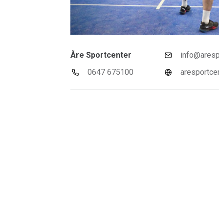
Åre Sportcenter
info@aresp
0647 675100
aresportce