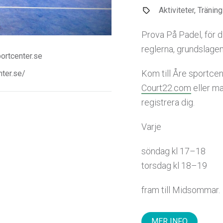
Aktiviteter, Tränin
Prova På Padel, för di
reglerna, grundslagen
ortcenter.se
Kom till Åre sportcent
nter.se/
Court22.com
eller mai
registrera dig.
Varje
söndag kl 17–18
torsdag kl 18–19
fram till Midsommar.
MER INFO