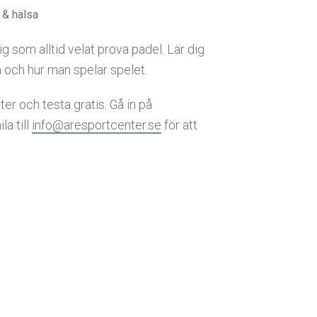
g & hälsa
g som alltid velat prova padel. Lär dig
 och hur man spelar spelet.
er och testa gratis. Gå in på
la till
info@aresportcenter.se
för att