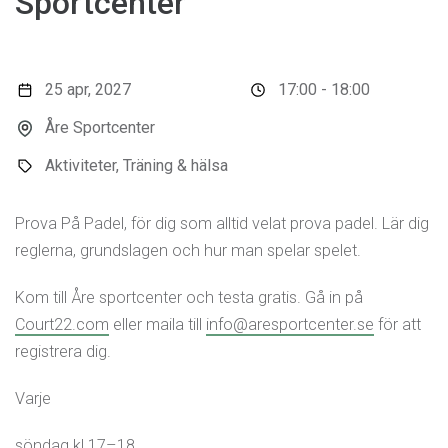
Sportcenter
25 apr, 2027
17:00 - 18:00
Åre Sportcenter
Aktiviteter, Träning & hälsa
Prova På Padel, för dig som alltid velat prova padel. Lär dig
reglerna, grundslagen och hur man spelar spelet.
Kom till Åre sportcenter och testa gratis. Gå in på
Court22.com
eller maila till
info@aresportcenter.se
för att
registrera dig.
Varje
söndag kl 17–18