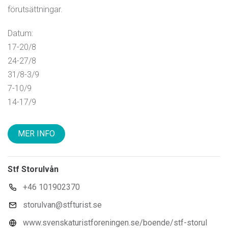
förutsättningar.
Datum:
17-20/8
24-27/8
31/8-3/9
7-10/9
14-17/9
MER INFO
Stf Storulvån
+46 101902370
storulvan@stfturist.se
www.svenskaturistforeningen.se/boende/stf-storul